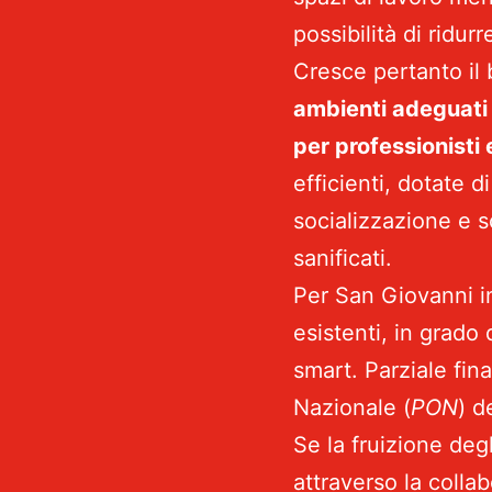
possibilità di ridur
Cresce pertanto il 
ambienti adeguat
per professionisti 
efficienti, dotate d
socializzazione e s
sanificati.
Per San Giovanni in
esistenti, in grado 
smart. Parziale fin
Nazionale (
PON
) d
Se la fruizione deg
attraverso la colla