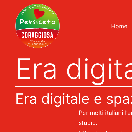
Salta
al
contenuto
Home
Persiceto
Era digit
Coraggiosa
Era digitale e sp
Per molti italiani l
studio.