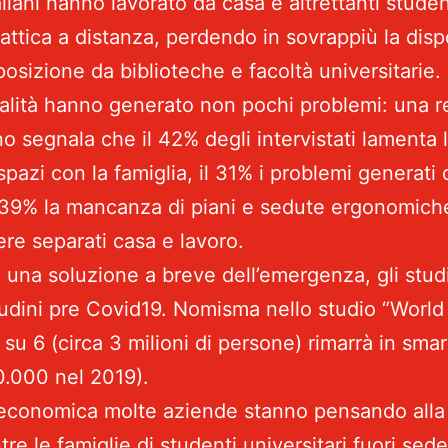
taliani hanno lavorato da casa e altrettanti stude
attica a distanza, perdendo in sovrappiù la dispo
osizione da biblioteche e facoltà universitarie.
ità hanno generato non pochi problemi: una re
o segnala che il 42% degli intervistati lamenta la
pazi con la famiglia, il 31% i problemi generati 
 il 39% la mancanza di piani e sedute ergonomiche
ere separati casa e lavoro.
una soluzione a breve dell’emergenza, gli stud
tudini pre Covid19. Nomisma nello studio “World
o su 6 (circa 3 milioni di persone) rimarrà in sm
.000 nel 2019).
i economica molte aziende stanno pensando alla 
re le famiglie di studenti universitari fuori sed