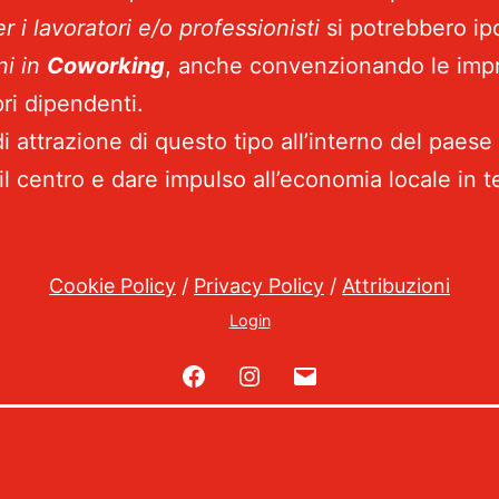
er i lavoratori e/o professionisti
si potrebbero ip
ni in
Coworking
, anche convenzionando le impr
pri dipendenti.
di attrazione di questo tipo all’interno del paes
e il centro e dare impulso all’economia locale in t
Cookie Policy
/
Privacy Policy
/
Attribuzioni
Login
Facebook
Instagram
Email