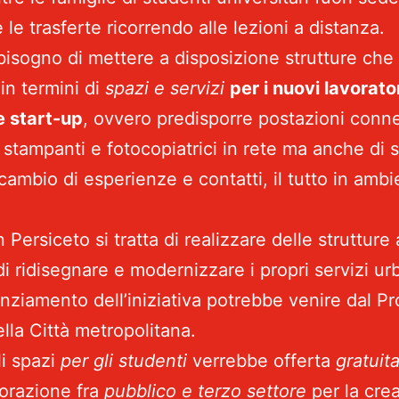
re le trasferte ricorrendo alle lezioni a distanza.
bisogno di mettere a disposizione strutture che
i
in termini di
spazi e servizi
per i nuovi lavorator
e start-up
, ovvero predisporre postazioni conne
i stampanti e fotocopiatrici in rete ma anche di s
cambio di esperienze e contatti, il tutto in amb
 Persiceto si tratta di realizzare delle strutture
di ridisegnare e modernizzare i propri servizi urb
anziamento dell’iniziativa potrebbe venire dal 
ella Città metropolitana.
li spazi
per gli studenti
verrebbe offerta
gratui
borazione fra
pubblico e terzo settore
per la cre