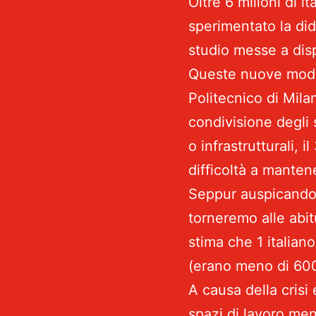
Oltre 6 milioni di i
sperimentato la did
studio messe a disp
Queste nuove modal
Politecnico di Milan
condivisione degli s
o infrastrutturali,
difficoltà a manten
Seppur auspicando 
torneremo alle abi
stima che 1 italian
(erano meno di 600
A causa della cris
spazi di lavoro ment