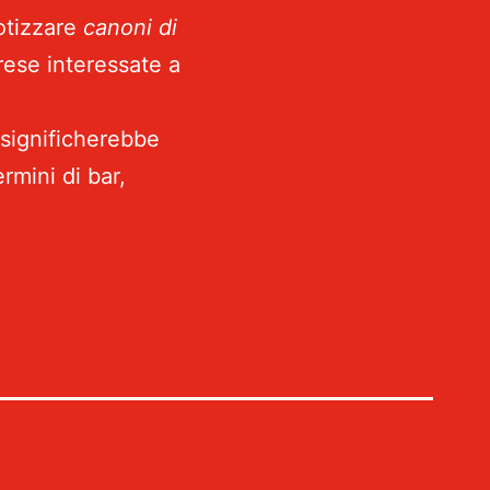
otizzare
canoni di
ese interessate a
e significherebbe
ermini di bar,