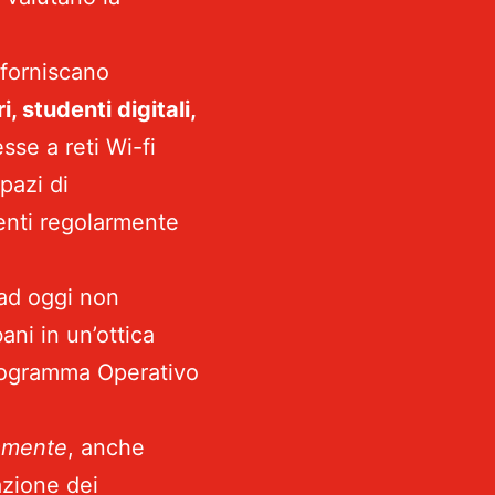
 forniscano
i, studenti digitali,
sse a reti Wi-fi
pazi di
ienti regolarmente
 ad oggi non
ani in un’ottica
Programma Operativo
tamente
, anche
azione dei