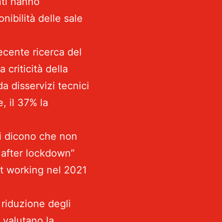
nti hanno
nibilità delle sale
cente ricerca del
 criticità della
da disservizi tecnici
, il 37% la
i dicono che non
 after lockdown”
art working nel 2021
riduzione degli
e valutano la